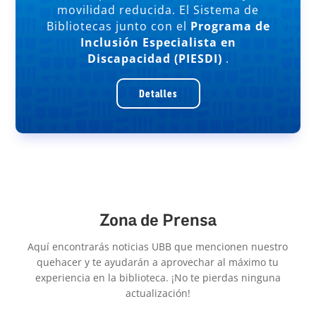
movilidad reducida. El Sistema de
Bibliotecas junto con el
Programa de
Inclusión Especialista en
Discapacidad (PIESDI)
.
Detalles
Zona de Prensa
Aquí encontrarás noticias UBB que mencionen nuestro
quehacer y te ayudarán a aprovechar al máximo tu
experiencia en la biblioteca. ¡No te pierdas ninguna
actualización!